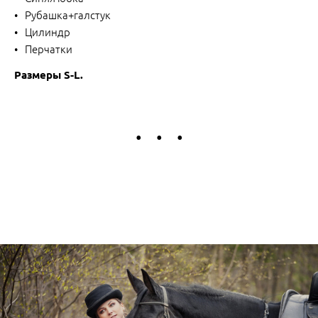
Рубашка+галстук
Цилиндр
Перчатки
Размеры S-L.