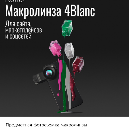
Предметная фотосъемка макролинзы