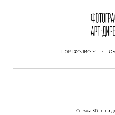
ПОРТФОЛИО
ОБ
Съемка 3D торта д